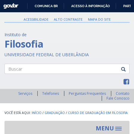
GOVBR
COMUNICA BR
ACESSO À INFORMAÇÃO
PARTI
IR
PARA
ACESSIBILIDADE
ALTO CONTRASTE
MAPA DO SITE
O
CONTEÚDO
Instituto de
Filosofia
UNIVERSIDADE FEDERAL DE UBERLÂNDIA
Buscar
Serviços
Telefones
Perguntas Frequentes
Contato
Fale Conosco
INÍCIO
/
GRADUAÇÃO
/
CURSO DE GRADUAÇÃO EM FILOSOFIA
MENU
Toggle