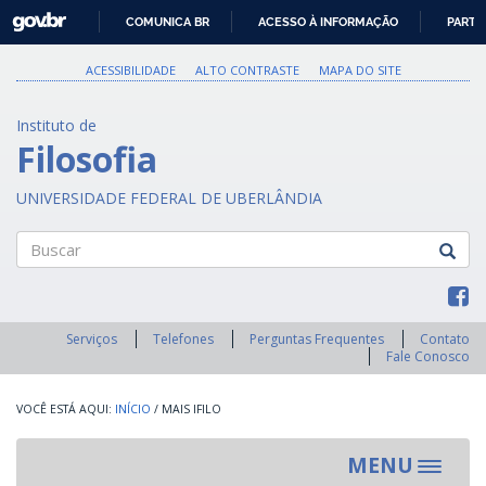
GOVBR
COMUNICA BR
ACESSO À INFORMAÇÃO
PARTI
IR
PARA
ACESSIBILIDADE
ALTO CONTRASTE
MAPA DO SITE
O
CONTEÚDO
Instituto de
Filosofia
UNIVERSIDADE FEDERAL DE UBERLÂNDIA
Buscar
Serviços
Telefones
Perguntas Frequentes
Contato
Fale Conosco
INÍCIO
/
MAIS IFILO
MENU
Toggle