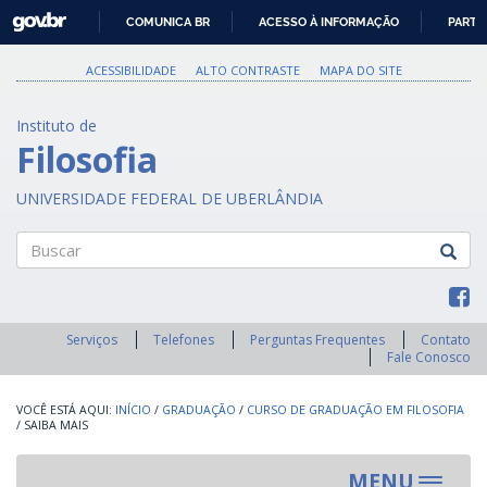
GOVBR
COMUNICA BR
ACESSO À INFORMAÇÃO
PARTI
IR
PARA
ACESSIBILIDADE
ALTO CONTRASTE
MAPA DO SITE
O
CONTEÚDO
Instituto de
Filosofia
UNIVERSIDADE FEDERAL DE UBERLÂNDIA
Buscar
Serviços
Telefones
Perguntas Frequentes
Contato
Fale Conosco
INÍCIO
/
GRADUAÇÃO
/
CURSO DE GRADUAÇÃO EM FILOSOFIA
/
SAIBA MAIS
MENU
Toggle