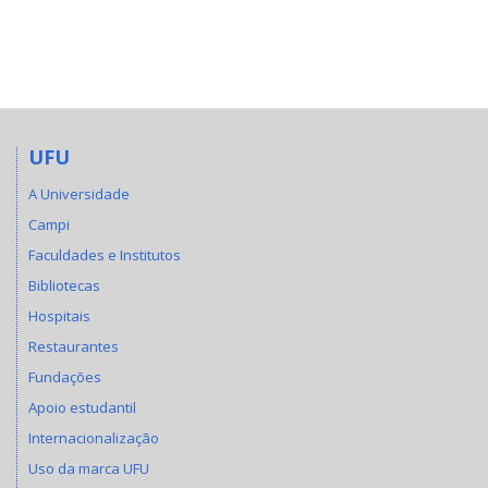
UFU
A Universidade
Campi
Faculdades e Institutos
Bibliotecas
Hospitais
Restaurantes
Fundações
Apoio estudantil
Internacionalização
Uso da marca UFU