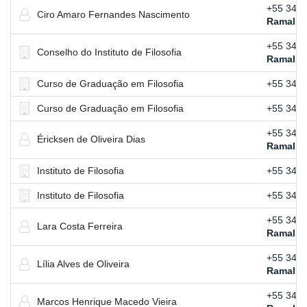
+55 34 3
Ciro Amaro Fernandes Nascimento
Ramal:
4
+55 34 3
Conselho do Instituto de Filosofia
Ramal:
4
Curso de Graduação em Filosofia
+55 34 3
Curso de Graduação em Filosofia
+55 34 3
+55 34 3
Éricksen de Oliveira Dias
Ramal:
4
Instituto de Filosofia
+55 34 3
Instituto de Filosofia
+55 34 3
+55 34 3
Lara Costa Ferreira
Ramal:
4
+55 34 3
Lília Alves de Oliveira
Ramal:
4
+55 34 3
Marcos Henrique Macedo Vieira