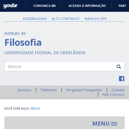
GOVBR
COMUNICA BR
ACESSO À INFORMAÇÃO
PARTI
IR
PARA
ACESSIBILIDADE
ALTO CONTRASTE
MAPA DO SITE
O
CONTEÚDO
Instituto de
Filosofia
UNIVERSIDADE FEDERAL DE UBERLÂNDIA
Buscar
Serviços
Telefones
Perguntas Frequentes
Contato
Fale Conosco
INÍCIO
MENU
Toggle