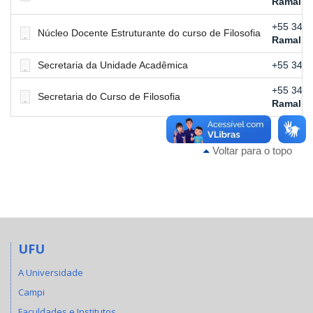
Ramal:
4
+55 34 3
Núcleo Docente Estruturante do curso de Filosofia
Ramal:
4
Secretaria da Unidade Acadêmica
+55 34 3
+55 34 3
Secretaria do Curso de Filosofia
Ramal:
4
Voltar para o topo
UFU
A Universidade
Campi
Faculdades e Institutos