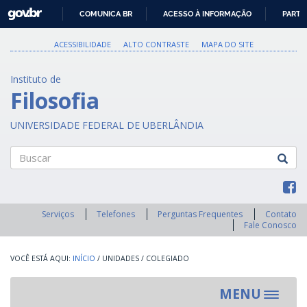
GOVBR
COMUNICA BR
ACESSO À INFORMAÇÃO
PARTI
IR
PARA
ACESSIBILIDADE
ALTO CONTRASTE
MAPA DO SITE
O
CONTEÚDO
Instituto de
Filosofia
UNIVERSIDADE FEDERAL DE UBERLÂNDIA
Buscar
Serviços
Telefones
Perguntas Frequentes
Contato
Fale Conosco
INÍCIO
/
UNIDADES
/
COLEGIADO
MENU
Toggle