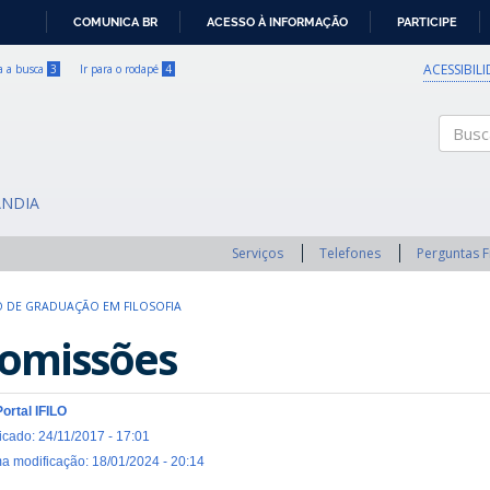
COMUNICA BR
ACESSO À INFORMAÇÃO
PARTICIPE
IR
PARA
ACESSIBIL
ra a busca
3
Ir para o rodapé
4
O
CONTEÚDO
Buscar
ÂNDIA
Serviços
Telefones
Perguntas 
 DE GRADUAÇÃO EM FILOSOFIA
omissões
Portal IFILO
icado: 24/11/2017 - 17:01
ma modificação: 18/01/2024 - 20:14