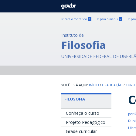
GOVBR
Ir para o conteúdo
1
Ir para o menu
2
Ir pa
Instituto de
Filosofia
UNIVERSIDADE FEDERAL DE UBERL
INÍCIO
/
GRADUAÇÃO
/
CURSO
C
FILOSOFIA
Conheça o curso
por
Publ
Projeto Pedagógico
Últi
Grade curricular