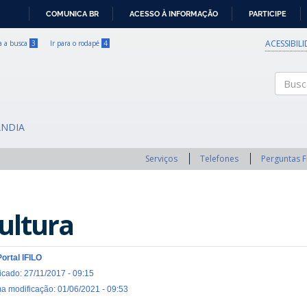
COMUNICA BR
ACESSO À INFORMAÇÃO
PARTICIPE
IR
PARA
ACESSIBIL
ra a busca
3
Ir para o rodapé
4
O
CONTEÚDO
Buscar
ÂNDIA
Serviços
Telefones
Perguntas 
ultura
Portal IFILO
icado: 27/11/2017 - 09:15
ma modificação: 01/06/2021 - 09:53