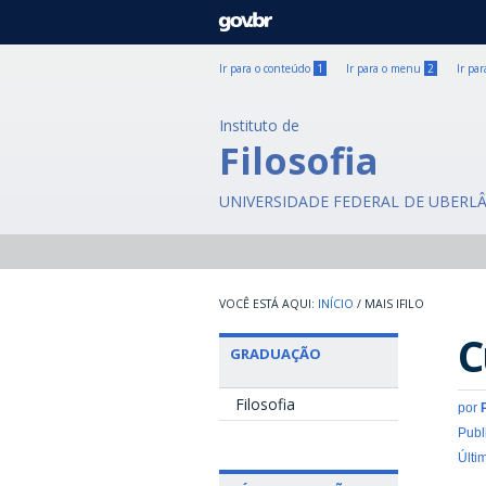
GOVBR
Ir para o conteúdo
1
Ir para o menu
2
Ir pa
Instituto de
Filosofia
UNIVERSIDADE FEDERAL DE UBERL
INÍCIO
/
MAIS IFILO
C
GRADUAÇÃO
Filosofia
por
Publ
Últi