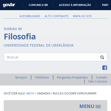
GOVBR
COMUNICA BR
ACESSO À INFORMAÇÃO
PARTI
IR
PARA
ACESSIBILIDADE
ALTO CONTRASTE
MAPA DO SITE
O
CONTEÚDO
Instituto de
Filosofia
UNIVERSIDADE FEDERAL DE UBERLÂNDIA
Buscar
Serviços
Telefones
Perguntas Frequentes
Contato
Fale Conosco
INÍCIO
/
UNIDADES
/
NUCLEO DOCENTE ESTRUTURANTE
MENU
Toggle