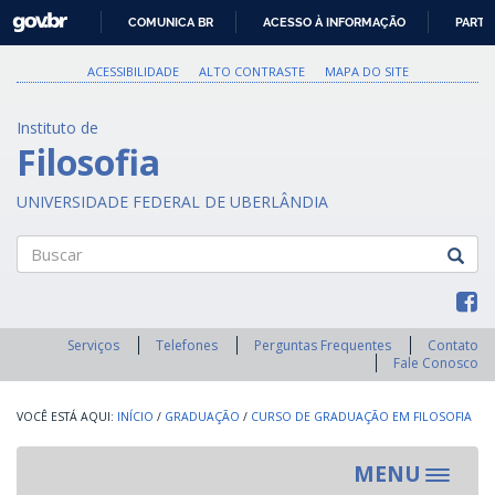
GOVBR
COMUNICA BR
ACESSO À INFORMAÇÃO
PARTI
IR
PARA
ACESSIBILIDADE
ALTO CONTRASTE
MAPA DO SITE
O
CONTEÚDO
Instituto de
Filosofia
UNIVERSIDADE FEDERAL DE UBERLÂNDIA
Buscar
Serviços
Telefones
Perguntas Frequentes
Contato
Fale Conosco
INÍCIO
/
GRADUAÇÃO
/
CURSO DE GRADUAÇÃO EM FILOSOFIA
MENU
Toggle