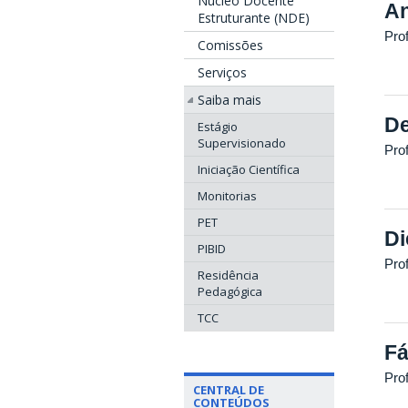
Núcleo Docente
An
Estruturante (NDE)
Pro
Comissões
Serviços
Saiba mais
De
Estágio
Supervisionado
Pro
Iniciação Científica
Monitorias
PET
Di
PIBID
Pro
Residência
Pedagógica
TCC
Fá
Pro
CENTRAL DE
CONTEÚDOS