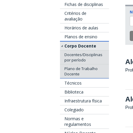
Fichas de disciplinas
N
Critérios de
avaliação
Horários de aulas
Planos de ensino
Corpo Docente
Docentes/Disciplinas
por período
Al
Plano de Trabalho
Prof
Docente
Técnicos
Biblioteca
Al
Infraestrutura física
Pro
Colegiado
Normas e
regulamentos