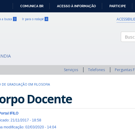
COMUNICA BR
ACESSO À INFORMAÇÃO
PARTICIPE
IR
PARA
ACESSIBIL
ra a busca
3
Ir para o rodapé
4
O
CONTEÚDO
Buscar
ÂNDIA
Serviços
Telefones
Perguntas 
 DE GRADUAÇÃO EM FILOSOFIA
orpo Docente
Portal IFILO
icado: 21/11/2017 - 18:58
ma modificação: 02/03/2020 - 14:04