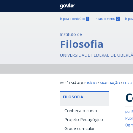
GOVBR
Ir para o conteúdo
1
Ir para o menu
2
Ir pa
Instituto de
Filosofia
UNIVERSIDADE FEDERAL DE UBERL
INÍCIO
/
GRADUAÇÃO
/
CURSO
C
FILOSOFIA
Conheça o curso
por
Publ
Projeto Pedagógico
Últi
Grade curricular