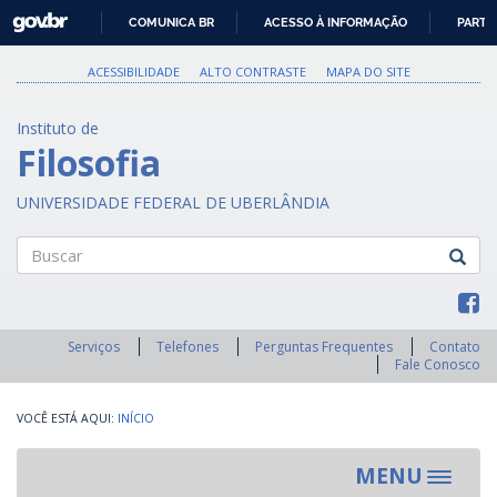
GOVBR
COMUNICA BR
ACESSO À INFORMAÇÃO
PARTI
IR
PARA
ACESSIBILIDADE
ALTO CONTRASTE
MAPA DO SITE
O
CONTEÚDO
Instituto de
Filosofia
UNIVERSIDADE FEDERAL DE UBERLÂNDIA
Buscar
Serviços
Telefones
Perguntas Frequentes
Contato
Fale Conosco
INÍCIO
MENU
Toggle