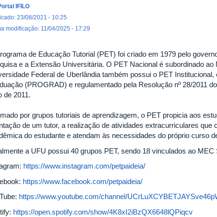
Portal IFILO
icado: 23/08/2021 - 10:25
ma modificação: 11/04/2025 - 17:29
rograma de Educação Tutorial (PET) foi criado em 1979 pelo governo 
quisa e a Extensão Universitária. O PET Nacional é subordinado ao
versidade Federal de Uberlândia também possui o PET Institucional, 
duação (PROGRAD) e regulamentado pela Resolução nº 28/2011 do
o de 2011.
mado por grupos tutoriais de aprendizagem, o PET propicia aos estud
entação de um tutor, a realização de atividades extracurriculares q
dêmica do estudante e atendam às necessidades do próprio curso d
almente a UFU possui 40 grupos PET, sendo 18 vinculados ao MEC SE
tagram:
https://www.instagram.com/petpaideia/
ebook:
https://www.facebook.com/petpaideia/
Tube:
https://www.youtube.com/channel/UCrLuXCYBETJAYSve46
tify:
https://open.spotify.com/show/4K8xI2iBzQX6648lQPiqcv