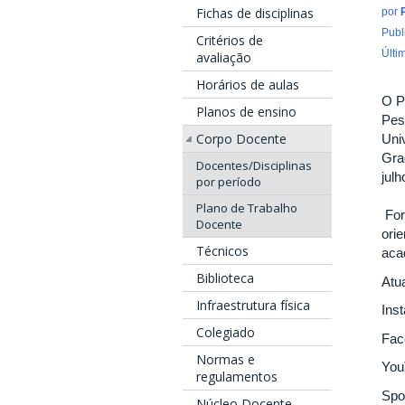
Fichas de disciplinas
por
Publ
Critérios de
Últi
avaliação
Horários de aulas
O P
Planos de ensino
Pes
Corpo Docente
Uni
Gra
Docentes/Disciplinas
julh
por período
Plano de Trabalho
For
Docente
ori
Técnicos
aca
Biblioteca
Atu
Infraestrutura física
Ins
Colegiado
Fac
Normas e
You
regulamentos
Spo
Núcleo Docente