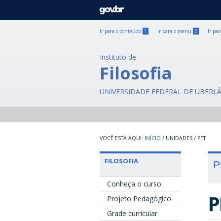
GOVBR
Ir para o conteúdo
1
Ir para o menu
2
Ir pa
Instituto de
Filosofia
UNIVERSIDADE FEDERAL DE UBERL
INÍCIO
/
UNIDADES
/
PET
FILOSOFIA
P
Conheça o curso
P
Projeto Pedagógico
Grade curricular