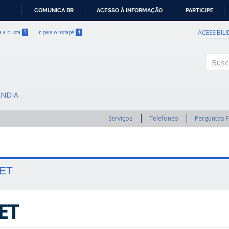
COMUNICA BR
ACESSO À INFORMAÇÃO
PARTICIPE
IR
PARA
ACESSIBIL
ra a busca
3
Ir para o rodapé
4
O
CONTEÚDO
Buscar
ÂNDIA
Serviços
Telefones
Perguntas 
ET
ET