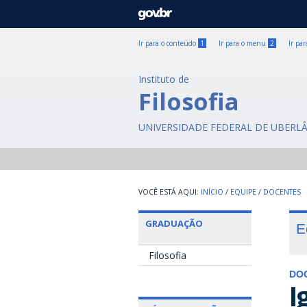
GOVBR
Ir para o conteúdo
1
Ir para o menu
2
Ir pa
Instituto de
Filosofia
UNIVERSIDADE FEDERAL DE UBERL
INÍCIO
/
EQUIPE
/
DOCENTES
GRADUAÇÃO
E
Filosofia
DO
I