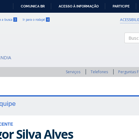
COMUNICA BR
ACESSO À INFORMAÇÃO
PARTICIPE
IR
PARA
ACESSIBIL
ra a busca
3
Ir para o rodapé
4
O
CONTEÚDO
Buscar
ÂNDIA
Serviços
Telefones
Perguntas 
quipe
CENTE
gor Silva Alves