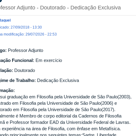
fessor Adjunto
- Doutorado
- Dedicação Exclusiva
Raquel
icado: 27/09/2018 - 13:30
ma modificação: 29/07/2026 - 22:53
go:
Professor Adjunto
uação Funcional:
Em exercício
ulação:
Doutorado
ime de Trabalho:
Dedicação Exclusiva
rmação:
sui graduação em Filosofia pela Universidade de São Paulo(2003),
trado em Filosofia pela Universidade de São Paulo(2006) e
torado em Filosofia pela Universidade de São Paulo(2017).
almente é Membro de corpo editorial da Cadernos de Filosofia
mã e Professor formador EAD da Universidade Federal de Lavras.
 experiência na área de Filosofia, com ênfase em Metafísica.
ando principalmente nos seguintes temas:Sartre, Liberdade,