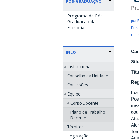
PÓS-GRADUAÇÃO
Pro
Programa de Pós-
Graduação da
por
Filosofia
Publ
Últi
Car
IFILO
Sit
Institucional
Tit
Conselho da Unidade
Reg
Comissões
Fo
Equipe
Pos
Corpo Docente
mes
Plano de Trabalho
dou
Docente
Atu
Ale
Técnicos
Tem
Legislação
Atu