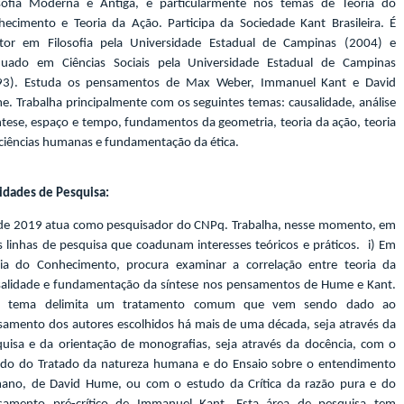
osofia Moderna e Antiga, e particularmente nos temas de Teoria do
ecimento e Teoria da Ação. Participa da Sociedade Kant Brasileira. É
tor em Filosofia pela Universidade Estadual de Campinas (2004) e
duado em Ciências Sociais pela Universidade Estadual de Campinas
93). Estuda os pensamentos de Max Weber, Immanuel Kant e David
. Trabalha principalmente com os seguintes temas: causalidade, análise
ntese, espaço e tempo, fundamentos da geometria, teoria da ação, teoria
ciências humanas e fundamentação da ética.
idades de Pesquisa:
de 2019 atua como pesquisador do CNPq. Trabalha, nesse momento, em
 linhas de pesquisa que coadunam interesses teóricos e práticos. i) Em
ria do Conhecimento, procura examinar a correlação entre teoria da
salidade e fundamentação da síntese nos pensamentos de Hume e Kant.
e tema delimita um tratamento comum que vem sendo dado ao
amento dos autores escolhidos há mais de uma década, seja através da
uisa e da orientação de monografias, seja através da docência, com o
udo do Tratado da natureza humana e do Ensaio sobre o entendimento
ano, de David Hume, ou com o estudo da Crítica da razão pura e do