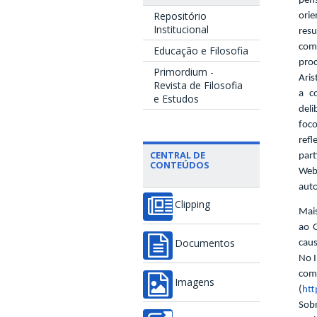
pen
Repositório
ori
Institucional
res
com
Educação e Filosofia
pro
Primordium -
Aris
Revista de Filosofia
a c
e Estudos
deli
foco
ref
CENTRAL DE
par
CONTEÚDOS
Web
auto
Clipping
Mais
ao 
caus
Documentos
No I
com
Imagens
(
htt
Sobr