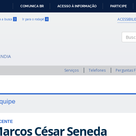
COMUNICA BR
ACESSO À INFORMAÇÃO
PARTICIPE
IR
PARA
ACESSIBIL
ra a busca
3
Ir para o rodapé
4
O
CONTEÚDO
Buscar
ÂNDIA
Serviços
Telefones
Perguntas 
quipe
CENTE
arcos César Seneda