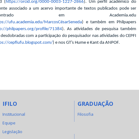
d (
https://orcid.org/0000-0003-1227-2866
). Um perfil acadêmico do
ente associado a um acervo importante de textos publicados pode ser
ncontrado em Academia.edu
ps://ufu.academia.edu/MarcosCésarSeneda
) e também em Philpapers
p://philpapers.org/profile/71384
). As atividades de pesquisa também
desdobradas com a participação do pesquisador nas atividades do CEPFI
ps://cepfiufu.blogspot.com/
) e nos GT’s Hume e Kant da ANPOF.
IFILO
GRADUAÇÃO
Institucional
Filosofia
Equipe
Legislação