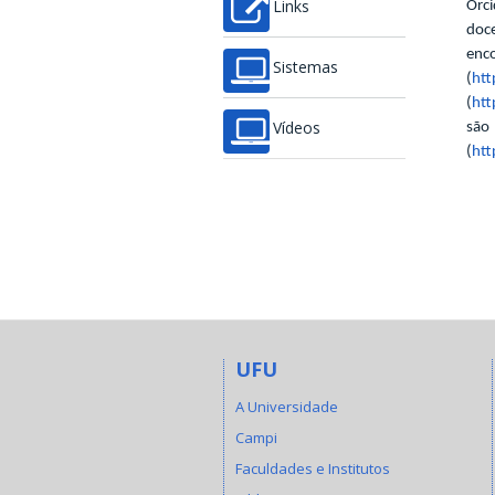
Orci
Links
doc
e
Sistemas
(
htt
(
htt
são 
Vídeos
(
htt
UFU
A Universidade
Campi
Faculdades e Institutos