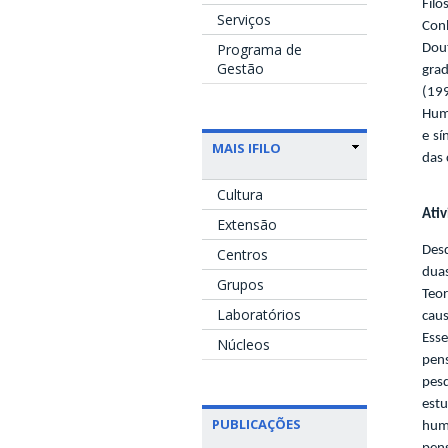
Fil
Serviços
Conh
Programa de
Dou
Gestão
gra
(19
Hume
e sí
MAIS IFILO
das 
Cultura
Ativ
Extensão
Des
Centros
duas
Grupos
Teo
Laboratórios
cau
Ess
Núcleos
pens
pesq
est
PUBLICAÇÕES
hum