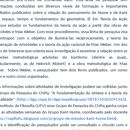
samento pré-crítico de Immanuel Kant. Esta área de pesquisa tem
entações conduzidas em diversos níveis de formação e importantes
ultados publicados sobre a relação do pensamento de Hume e de Kant
 espaço, tempo e fundamentos da geometria. ii) Em Teoria da Ação
cura estudar os fundamentos da teoria da ação a partir das obras de
tóteles e Max Weber. Com esse procedimento, essa linha de pesquisa visa
ontrapor, com o objetivo de iluminá-las reciprocamente, a teoria da
beração de Aristóteles e a teoria da ação racional de Max Weber. Um dos
s de interesse que orienta essa investigação é examinar a relação entre as
lexões metodológicas advindas do kantismo (dentre as quais,
ticularmente, as de Heinrich Rickert) e a obra metodológica de Max
er. Sobre Weber, o pesquisador tem dois livros publicados, um como
r e outro como organizador.
 informações sobre atividades de investigação podem ser colhidas junto
Grupo de Pesquisa do CNPq: “A fundamentação da síntese e a teoria da
alidade” (
http://dgp.cnpq.br/dgp/espelhogrupo/5876710305091343
).
nstituto de Filosofia (UFU) esse Grupo de Pesquisa do CNPq ganha corpo
 as atividades semanais do Grupo Kant-Hume, coordenado pelo docente
ps://cepfiufu.blogspot.com/p/grupo-de-estudos-kant-hume.html
).
e a identificação do pesquisador pode ser consultado o vínculo com o