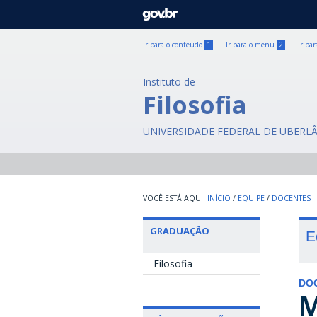
GOVBR
Ir para o conteúdo
1
Ir para o menu
2
Ir pa
Instituto de
Filosofia
UNIVERSIDADE FEDERAL DE UBERL
INÍCIO
/
EQUIPE
/
DOCENTES
GRADUAÇÃO
E
Filosofia
DO
M