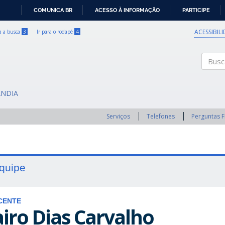
COMUNICA BR
ACESSO À INFORMAÇÃO
PARTICIPE
IR
PARA
ACESSIBIL
ra a busca
3
Ir para o rodapé
4
O
CONTEÚDO
Buscar
ÂNDIA
Serviços
Telefones
Perguntas 
quipe
CENTE
airo Dias Carvalho