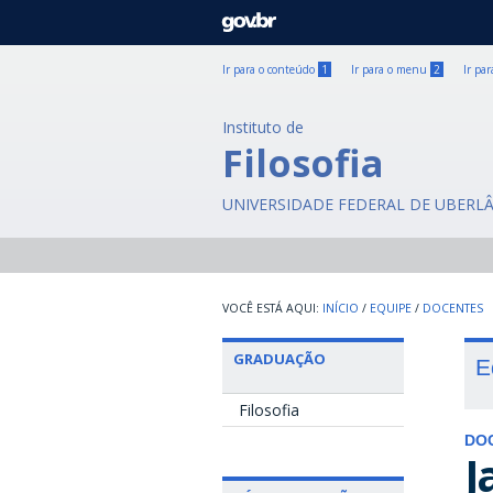
GOVBR
Ir para o conteúdo
1
Ir para o menu
2
Ir pa
Instituto de
Filosofia
UNIVERSIDADE FEDERAL DE UBERL
INÍCIO
/
EQUIPE
/
DOCENTES
GRADUAÇÃO
E
Filosofia
DO
J