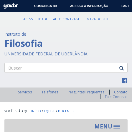
GOVBR
COMUNICA BR
ACESSO À INFORMAÇÃO
PARTI
IR
PARA
ACESSIBILIDADE
ALTO CONTRASTE
MAPA DO SITE
O
CONTEÚDO
Instituto de
Filosofia
UNIVERSIDADE FEDERAL DE UBERLÂNDIA
Buscar
Serviços
Telefones
Perguntas Frequentes
Contato
Fale Conosco
INÍCIO
/
EQUIPE
/
DOCENTES
MENU
Toggle