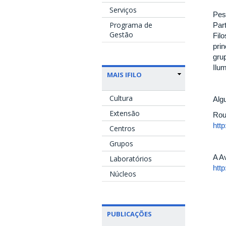
Serviços
Pes
Programa de
Par
Gestão
Fil
pri
gru
Ilu
MAIS IFILO
Cultura
Alg
Extensão
Rou
http
Centros
Grupos
A A
Laboratórios
htt
Núcleos
PUBLICAÇÕES