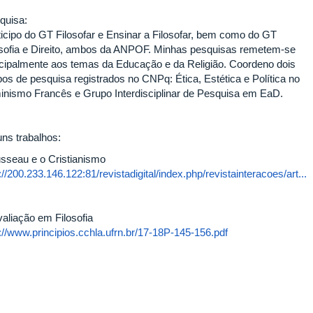
quisa:
ticipo do GT Filosofar e Ensinar a Filosofar, bem como do GT
osofia e Direito, ambos da ANPOF. Minhas pesquisas remetem-se
ncipalmente aos temas da Educação e da Religião. Coordeno dois
pos de pesquisa registrados no CNPq: Ética, Estética e Política no
minismo Francês e Grupo Interdisciplinar de Pesquisa em EaD.
uns trabalhos:
sseau e o Cristianismo
://200.233.146.122:81/revistadigital/index.php/revistainteracoes/art...
valiação em Filosofia
p://www.principios.cchla.ufrn.br/17-18P-145-156.pdf