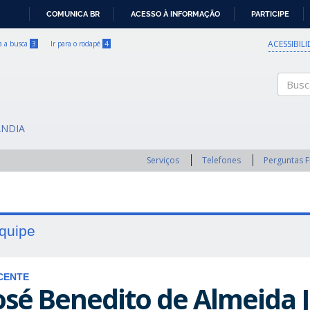
COMUNICA BR
ACESSO À INFORMAÇÃO
PARTICIPE
IR
PARA
ACESSIBIL
ra a busca
3
Ir para o rodapé
4
O
CONTEÚDO
Buscar
ÂNDIA
Serviços
Telefones
Perguntas 
quipe
CENTE
osé Benedito de Almeida J