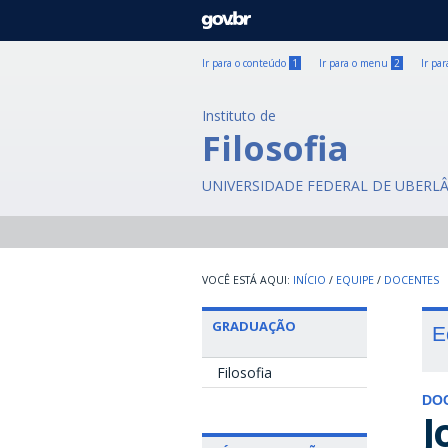
GOVBR
Ir para o conteúdo
1
Ir para o menu
2
Ir pa
Instituto de
Filosofia
UNIVERSIDADE FEDERAL DE UBERL
INÍCIO
/
EQUIPE
/
DOCENTES
GRADUAÇÃO
E
Filosofia
DO
J