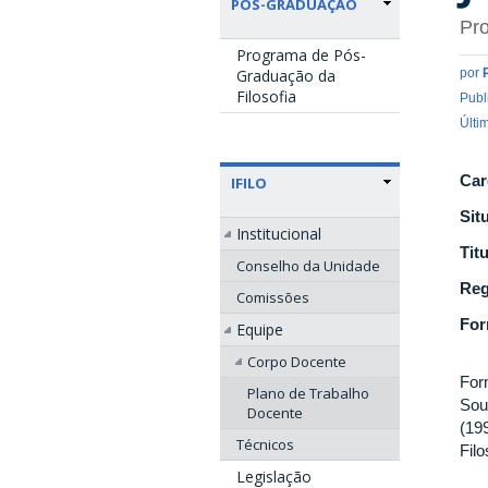
PÓS-GRADUAÇÃO
Pro
Programa de Pós-
Graduação da
por
Filosofia
Publ
Últi
Car
IFILO
Sit
Institucional
Tit
Conselho da Unidade
Reg
Comissões
Fo
Equipe
Corpo Docente
For
Plano de Trabalho
Sou
Docente
(19
Técnicos
Filo
Legislação