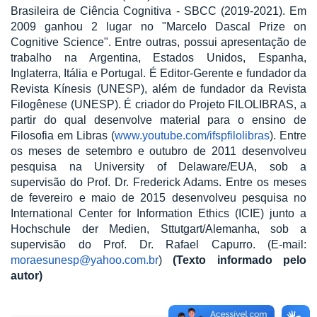
Brasileira de Ciência Cognitiva - SBCC (2019-2021). Em
2009 ganhou 2 lugar no "Marcelo Dascal Prize on
Cognitive Science". Entre outras, possui apresentação de
trabalho na Argentina, Estados Unidos, Espanha,
Inglaterra, Itália e Portugal. É Editor-Gerente e fundador da
Revista Kínesis (UNESP), além de fundador da Revista
Filogênese (UNESP). É criador do Projeto FILOLIBRAS, a
partir do qual desenvolve material para o ensino de
Filosofia em Libras (
www.youtube.com/ifspfilolibras
). Entre
os meses de setembro e outubro de 2011 desenvolveu
pesquisa na University of Delaware/EUA, sob a
supervisão do Prof. Dr. Frederick Adams. Entre os meses
de fevereiro e maio de 2015 desenvolveu pesquisa no
International Center for Information Ethics (ICIE) junto a
Hochschule der Medien, Sttutgart/Alemanha, sob a
supervisão do Prof. Dr. Rafael Capurro. (E-mail:
moraesunesp@yahoo.com.br
)
(Texto informado pelo
autor)