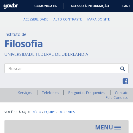
GOVBR
COMUNICA BR
ACESSO À INFORMAÇÃO
PARTI
IR
PARA
ACESSIBILIDADE
ALTO CONTRASTE
MAPA DO SITE
O
CONTEÚDO
Instituto de
Filosofia
UNIVERSIDADE FEDERAL DE UBERLÂNDIA
Buscar
Serviços
Telefones
Perguntas Frequentes
Contato
Fale Conosco
INÍCIO
/
EQUIPE
/
DOCENTES
MENU
Toggle