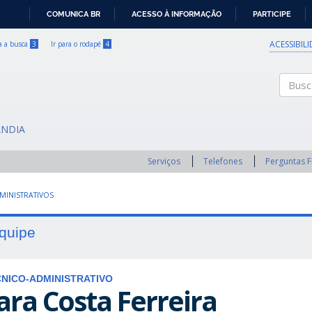
COMUNICA BR
ACESSO À INFORMAÇÃO
PARTICIPE
IR
PARA
ACESSIBIL
ra a busca
3
Ir para o rodapé
4
O
CONTEÚDO
Buscar
ÂNDIA
Serviços
Telefones
Perguntas 
MINISTRATIVOS
quipe
NICO-ADMINISTRATIVO
ara Costa Ferreira