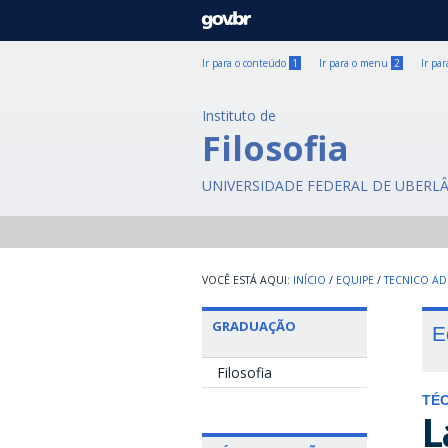
GOVBR
Ir para o conteúdo
1
Ir para o menu
2
Ir pa
Instituto de
Filosofia
UNIVERSIDADE FEDERAL DE UBERL
INÍCIO
/
EQUIPE
/
TECNICO AD
GRADUAÇÃO
E
Filosofia
TÉC
L