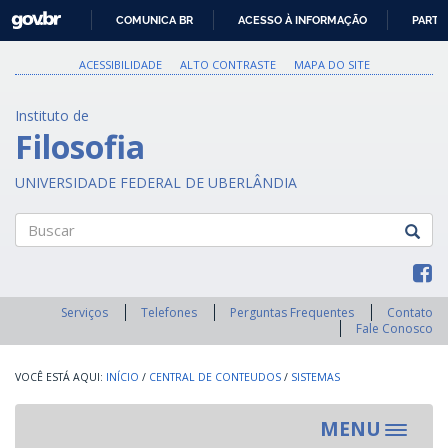
GOVBR
COMUNICA BR
ACESSO À INFORMAÇÃO
PARTI
IR
PARA
ACESSIBILIDADE
ALTO CONTRASTE
MAPA DO SITE
O
CONTEÚDO
Instituto de
Filosofia
UNIVERSIDADE FEDERAL DE UBERLÂNDIA
Buscar
Serviços
Telefones
Perguntas Frequentes
Contato
Fale Conosco
INÍCIO
/
CENTRAL DE CONTEUDOS
/
SISTEMAS
MENU
Toggle