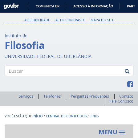
GOVBR
COMUNICA BR
ACESSO À INFORMAÇÃO
PARTI
IR
PARA
ACESSIBILIDADE
ALTO CONTRASTE
MAPA DO SITE
O
CONTEÚDO
Instituto de
Filosofia
UNIVERSIDADE FEDERAL DE UBERLÂNDIA
Buscar
Serviços
Telefones
Perguntas Frequentes
Contato
Fale Conosco
INÍCIO
/
CENTRAL DE CONTEUDOS
/
LINKS
MENU
Toggle