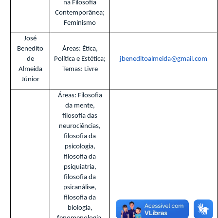
na Filosofia
Contemporânea;
Feminismo
José
Benedito
Áreas: Ética,
de
Política e Estética;
jbeneditoalmeida@gmail.com
Almeida
Temas: Livre
Júnior
Áreas: Filosofia
da mente,
filosofia das
neurociências,
filosofia da
psicologia,
filosofia da
psiquiatria,
filosofia da
psicanálise,
filosofia da
biologia,