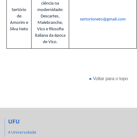
ciência na
Sertório
modernidade:
de
Descartes,
sertorioneto@gmail.com
Amorim e
Malebranche,
Silva Neto
Vico e filosofia
italiana da época
de Vico.
Voltar para o topo
UFU
A Universidade