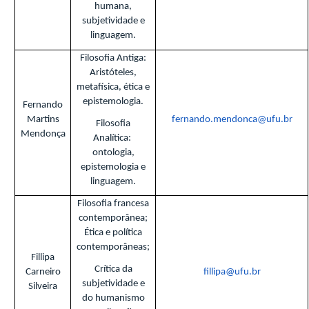
humana,
subjetividade e
linguagem.
Filosofia Antiga:
Aristóteles,
metafísica, ética e
epistemologia.
Fernando
Martins
fernando.mendonca@ufu.br
Filosofia
Mendonça
Analítica:
ontologia,
epistemologia e
linguagem.
Filosofia francesa
contemporânea;
Ética e política
contemporâneas;
Fillipa
Crítica da
Carneiro
fillipa@ufu.br
subjetividade e
Silveira
do humanismo