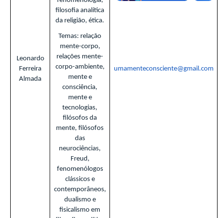
fenomenologia,
filosofia analítica
da religião, ética.
Temas: relação
mente-corpo,
relações mente-
Leonardo
corpo-ambiente,
Ferreira
umamenteconsciente@gmail.com
mente e
Almada
consciência,
mente e
tecnologias,
filósofos da
mente, filósofos
das
neurociências,
Freud,
fenomenólogos
clássicos e
contemporâneos,
dualismo e
fisicalismo em