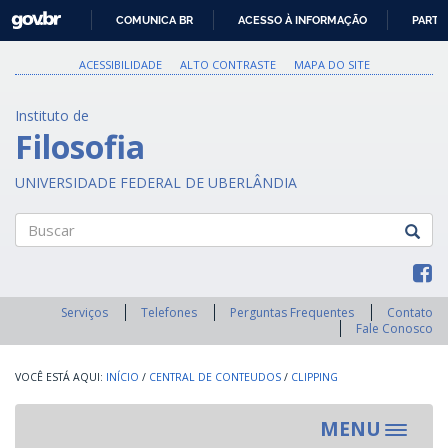
GOVBR
COMUNICA BR
ACESSO À INFORMAÇÃO
PARTI
IR
PARA
ACESSIBILIDADE
ALTO CONTRASTE
MAPA DO SITE
O
CONTEÚDO
Instituto de
Filosofia
UNIVERSIDADE FEDERAL DE UBERLÂNDIA
Buscar
Serviços
Telefones
Perguntas Frequentes
Contato
Fale Conosco
INÍCIO
/
CENTRAL DE CONTEUDOS
/
CLIPPING
MENU
Toggle