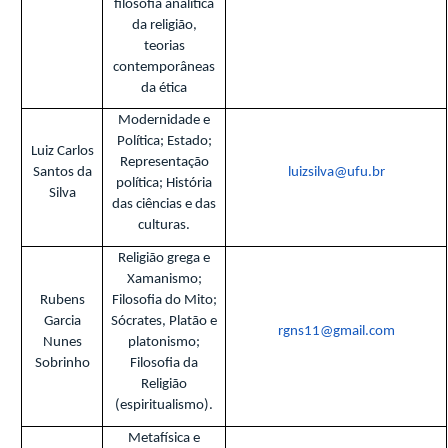
filosofia analítica
da religião,
teorias
contemporâneas
da ética
Modernidade e
Política; Estado;
Luiz Carlos
Representação
Santos da
luizsilva@ufu.br
política; História
Silva
das ciências e das
culturas.
Religião grega e
Xamanismo;
Rubens
Filosofia do Mito;
Garcia
Sócrates, Platão e
rgns11@gmail.com
Nunes
platonismo;
Sobrinho
Filosofia da
Religião
(espiritualismo).
Metafísica e