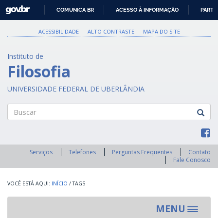
GOVBR
COMUNICA BR
ACESSO À INFORMAÇÃO
PARTI
IR
PARA
ACESSIBILIDADE
ALTO CONTRASTE
MAPA DO SITE
O
CONTEÚDO
Instituto de
Filosofia
UNIVERSIDADE FEDERAL DE UBERLÂNDIA
Buscar
Serviços
Telefones
Perguntas Frequentes
Contato
Fale Conosco
INÍCIO
/
TAGS
MENU
Toggle