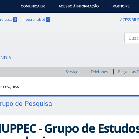
COMUNICA BR
ACESSO À INFORMAÇÃO
PARTICIPE
IR
PARA
ACESSIBIL
ra a busca
3
Ir para o rodapé
4
O
CONTEÚDO
Buscar
ÂNDIA
Serviços
Telefones
Perguntas 
E PESQUISA
rupo de Pesquisa
UPPEC - Grupo de Estudo