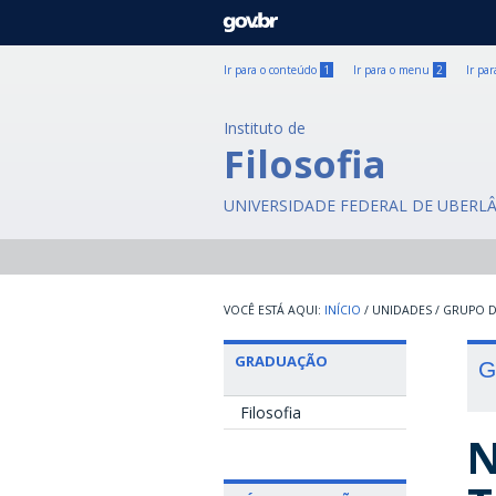
GOVBR
Ir para o conteúdo
1
Ir para o menu
2
Ir pa
Instituto de
Filosofia
UNIVERSIDADE FEDERAL DE UBERL
INÍCIO
/
UNIDADES
/
GRUPO D
GRADUAÇÃO
G
Filosofia
N