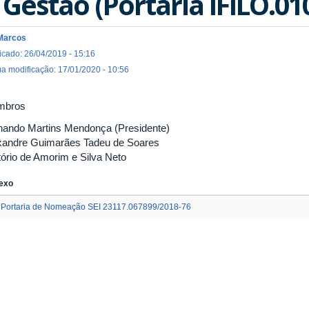
 Gestão (Portaria IFILO.01
Marcos
icado: 26/04/2019 - 15:16
ma modificação: 17/01/2020 - 10:56
mbros
nando Martins Mendonça (Presidente)
xandre Guimarães Tadeu de Soares
tório de Amorim e Silva Neto
exo
Portaria de Nomeação SEI 23117.067899/2018-76