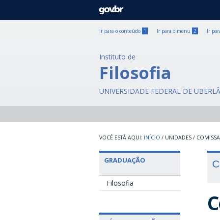
GOVBR
Ir para o conteúdo
1
Ir para o menu
2
Ir pa
Instituto de
Filosofia
UNIVERSIDADE FEDERAL DE UBERL
INÍCIO
/
UNIDADES
/
COMISS
GRADUAÇÃO
C
Filosofia
C