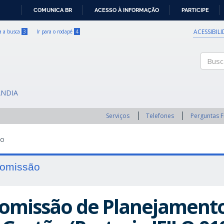
COMUNICA BR
ACESSO À INFORMAÇÃO
PARTICIPE
IR
PARA
ACESSIBIL
ra a busca
3
Ir para o rodapé
4
O
CONTEÚDO
Buscar
ÂNDIA
Serviços
Telefones
Perguntas 
AO
omissão
omissão de Planejament