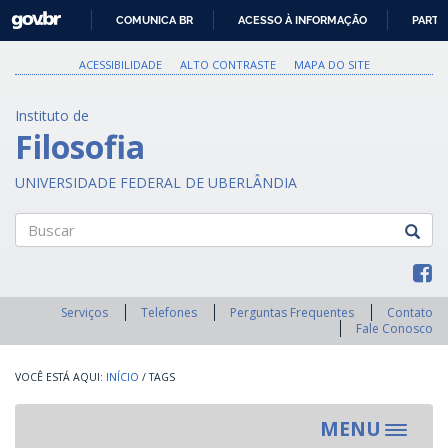
GOVBR
COMUNICA BR
ACESSO À INFORMAÇÃO
PARTI
IR
PARA
ACESSIBILIDADE
ALTO CONTRASTE
MAPA DO SITE
O
CONTEÚDO
Instituto de
Filosofia
UNIVERSIDADE FEDERAL DE UBERLÂNDIA
Buscar
Serviços
Telefones
Perguntas Frequentes
Contato
Fale Conosco
INÍCIO
/
TAGS
MENU
Toggle