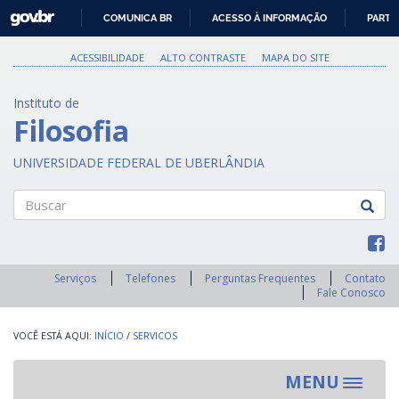
GOVBR
COMUNICA BR
ACESSO À INFORMAÇÃO
PARTI
IR
PARA
ACESSIBILIDADE
ALTO CONTRASTE
MAPA DO SITE
O
CONTEÚDO
Instituto de
Filosofia
UNIVERSIDADE FEDERAL DE UBERLÂNDIA
Buscar
Serviços
Telefones
Perguntas Frequentes
Contato
Fale Conosco
INÍCIO
/
SERVICOS
MENU
Toggle