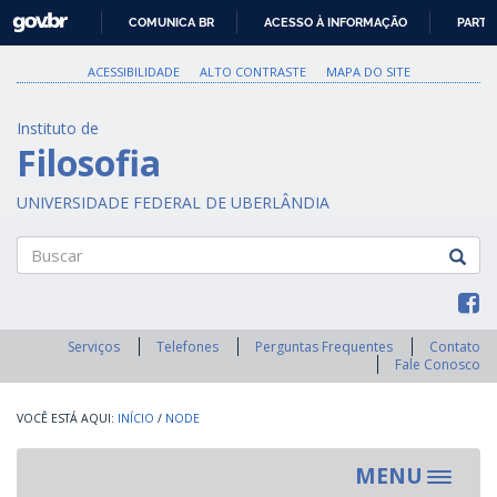
GOVBR
COMUNICA BR
ACESSO À INFORMAÇÃO
PARTI
IR
PARA
ACESSIBILIDADE
ALTO CONTRASTE
MAPA DO SITE
O
CONTEÚDO
Instituto de
Filosofia
UNIVERSIDADE FEDERAL DE UBERLÂNDIA
Buscar
Serviços
Telefones
Perguntas Frequentes
Contato
Fale Conosco
INÍCIO
/
NODE
MENU
Toggle