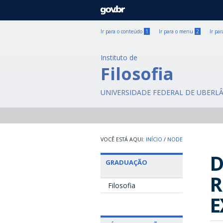
GOVBR
Ir para o conteúdo
1
Ir para o menu
2
Ir pa
Instituto de
Filosofia
UNIVERSIDADE FEDERAL DE UBERL
INÍCIO
/
NODE
D
GRADUAÇÃO
R
Filosofia
E