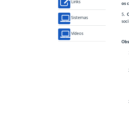
Links
os 
5.
Sistemas
soci
Vídeos
Obs