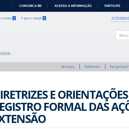
COMUNICA BR
ACESSO À INFORMAÇÃO
PARTICIPE
IR
PARA
ACESSIBIL
ra a busca
3
Ir para o rodapé
4
O
CONTEÚDO
Buscar
ÂNDIA
Serviços
Telefones
Perguntas 
IRETRIZES E ORIENTAÇÕES
EGISTRO FORMAL DAS AÇ
XTENSÃO