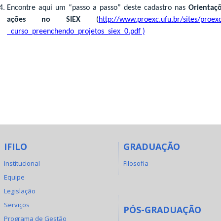
Encontre aqui um “passo a passo” deste cadastro nas
Orientaç
ações no SIEX
(
http://www.proexc.ufu.br/sites/proex
_curso_preenchendo_projetos_siex_0.pdf
)
IFILO
GRADUAÇÃO
Institucional
Filosofia
Equipe
Legislação
Serviços
PÓS-GRADUAÇÃO
Programa de Gestão