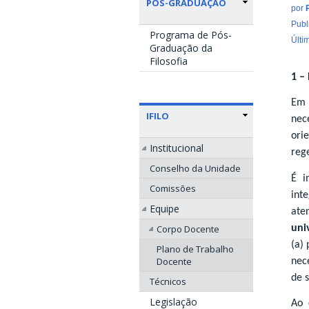
PÓS-GRADUAÇÃO
por
Publ
Programa de Pós-
Últi
Graduação da
Filosofia
1 –
Em 
IFILO
nec
ori
Institucional
reg
Conselho da Unidade
É i
Comissões
int
Equipe
ate
uni
Corpo Docente
(a)
Plano de Trabalho
Docente
nec
de 
Técnicos
Legislação
Ao 