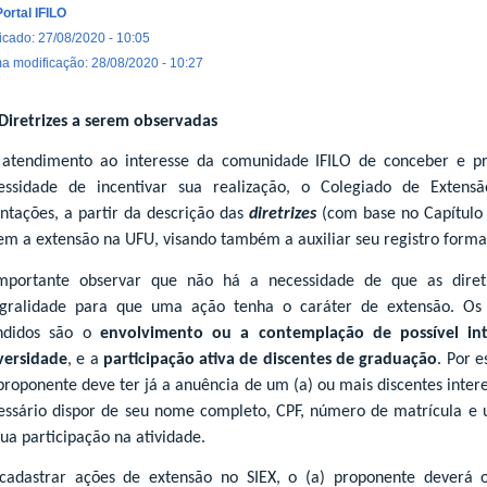
Portal IFILO
icado: 27/08/2020 - 10:05
ma modificação: 28/08/2020 - 10:27
 Diretrizes a serem observadas
atendimento ao interesse da comunidade IFILO de conceber e pro
essidade de incentivar sua realização, o Colegiado de Extens
entações, a partir da descrição das
diretrizes
(com base no Capítulo I
em a extensão na UFU, visando também a auxiliar seu registro formal
mportante observar que não há a necessidade de que as dire
egralidade para que uma ação tenha o caráter de extensão. O
ndidos são o
envolvimento ou a contemplação de possível in
versidade
, e a
participação ativa de discentes de graduação
. Por e
 proponente deve ter já a anuência de um (a) ou mais discentes inter
essário dispor de seu nome completo, CPF, número de matrícula e 
sua participação na atividade.
cadastrar ações de extensão no SIEX, o (a) proponente deverá o