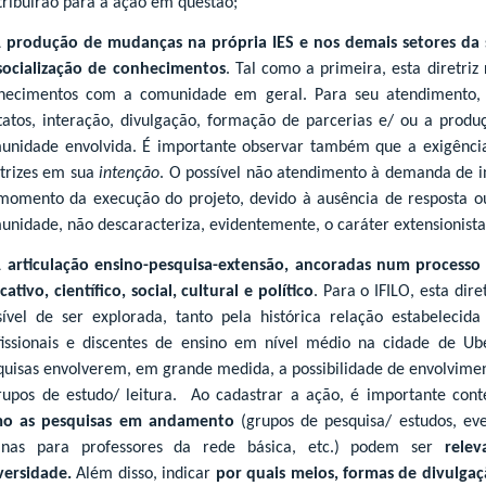
tribuirão para a ação em questão;
 produção de mudanças na própria IES e nos demais setores da s
socialização de conhecimentos
. Tal como a primeira, esta diretriz
hecimentos com a comunidade em geral. Para seu atendimento,
tatos, interação, divulgação, formação de parcerias e/ ou a produç
unidade envolvida. É importante observar também que a exigênci
etrizes em sua
intenção
. O possível não atendimento à demanda de 
momento da execução do projeto, devido à ausência de resposta ou
unidade, não descaracteriza, evidentemente, o caráter extensionista
 articulação ensino-pesquisa-extensão, ancoradas num processo p
ativo, científico, social, cultural e político
. Para o IFILO, esta dir
sível de ser explorada, tanto pela histórica relação estabelecida 
fissionais e discentes de ensino em nível médio na cidade de Ub
quisas envolverem, em grande medida, a possibilidade de envolvimen
rupos de estudo/ leitura. Ao cadastrar a ação, é importante con
o as pesquisas em andamento
(grupos de pesquisa/ estudos, ev
cinas para professores da rede básica, etc.) podem ser
rele
versidade.
Além disso, indicar
por quais meios, formas de divulga