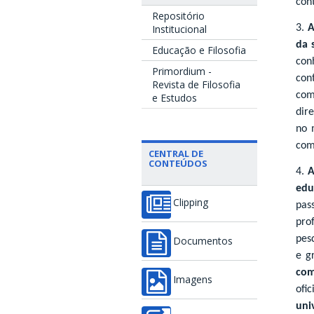
con
Repositório
3.
A
Institucional
da 
Educação e Filosofia
con
Primordium -
con
Revista de Filosofia
com
e Estudos
dir
no 
com
CENTRAL DE
CONTEÚDOS
4.
A
educ
Clipping
pas
pro
pes
Documentos
e g
com
Imagens
ofi
uni