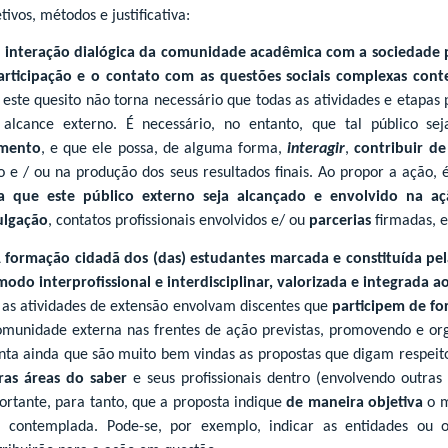
tivos, métodos e justificativa:
 interação dialógica da comunidade acadêmica com a sociedade 
articipação e o contato com as questões sociais complexas con
 este quesito não torna necessário que todas as atividades e etapas
alcance externo. É necessário, no entanto, que tal público 
mento
, e que ele possa, de alguma forma,
interagir
,
contribuir d
o e / ou na produção dos seus resultados finais. Ao propor a ação,
a que este público externo seja alcançado e envolvido na a
ulgação
, contatos profissionais envolvidos e/ ou
parcerias
firmadas, e
 formação cidadã dos (das) estudantes marcada e constituída pe
modo interprofissional e interdisciplinar, valorizada e integrada a
 as atividades de extensão envolvam discentes que
participem de fo
omunidade externa nas frentes de ação previstas, promovendo e org
nta ainda que são muito bem vindas as propostas que digam respei
ras áreas do saber
e seus profissionais dentro (envolvendo outras 
ortante, para tanto, que a proposta indique
de maneira objetiva
o m
á contemplada. Pode-se, por exemplo, indicar as entidades ou o