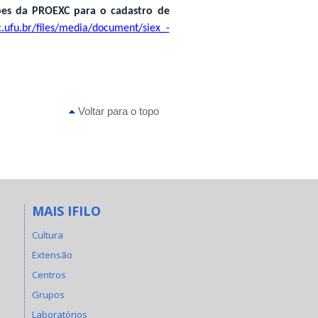
ões da PROEXC para o cadastro de
c.ufu.br/files/media/document/siex_-
Voltar para o topo
MAIS IFILO
Cultura
Extensão
Centros
Grupos
Laboratórios