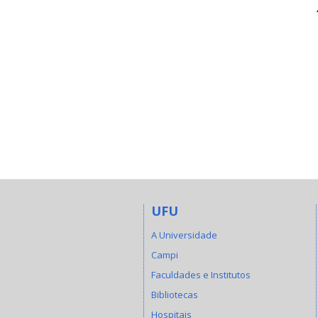
UFU
A Universidade
Campi
Faculdades e Institutos
Bibliotecas
Hospitais