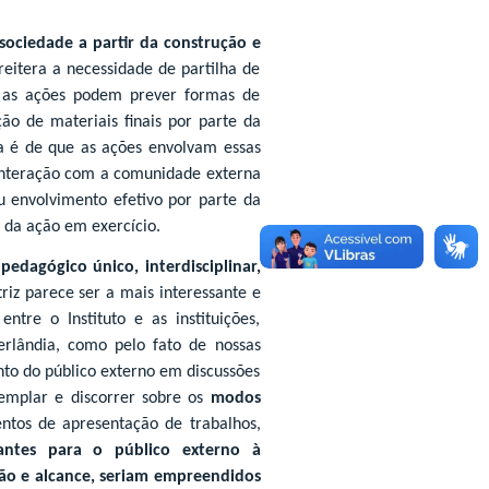
ociedade a partir da construção e
 reitera a necessidade de partilha de
 as ações podem prever formas de
ão de materiais finais por parte da
a é de que as ações envolvam essas
interação com a comunidade externa
 envolvimento efetivo por parte da
 da ação em exercício.
edagógico único, interdisciplinar,
etriz parece ser a mais interessante e
entre o Instituto e as instituições,
erlândia, como pelo fato de nossas
to do público externo em discussões
templar e discorrer sobre os
modos
entos de apresentação de trabalhos,
vantes para o público externo à
ção e alcance, seriam empreendidos