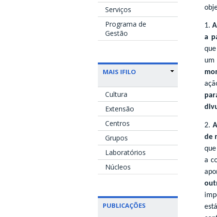
obje
Serviços
Programa de
1.
A
Gestão
a p
que
um 
MAIS IFILO
mo
açã
Cultura
par
div
Extensão
Centros
2.
A
de 
Grupos
que
Laboratórios
a c
Núcleos
apo
out
imp
PUBLICAÇÕES
est