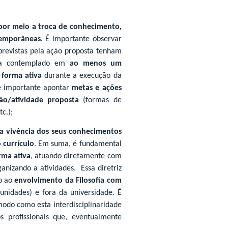
por meio a troca de conhecimento,
temporâneas
. É importante observar
 previstas pela ação proposta tenham
seja contemplado em
ao menos um
e forma ativa
durante a execução da
 é importante apontar
metas e ações
ção/atividade proposta
(formas de
tc.);
la vivência dos seus conhecimentos
o currículo
. Em suma, é fundamental
rma ativa
, atuando diretamente com
anizando a atividades.
Essa diretriz
to ao
envolvimento da Filosofia com
unidades) e fora da universidade. É
odo como esta interdisciplinaridade
s profissionais que, eventualmente