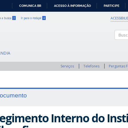
COMUNICA BR
ACESSO À INFORMAÇÃO
PARTICIPE
IR
PARA
ACESSIBIL
ra a busca
3
Ir para o rodapé
4
O
CONTEÚDO
Buscar
ÂNDIA
Serviços
Telefones
Perguntas 
ocumento
egimento Interno do Inst