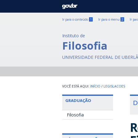
GOVBR
Ir para o conteúdo
1
Ir para o menu
2
Ir pa
Instituto de
Filosofia
UNIVERSIDADE FEDERAL DE UBERL
INÍCIO
/
LEGISLACOES
GRADUAÇÃO
D
Filosofia
R