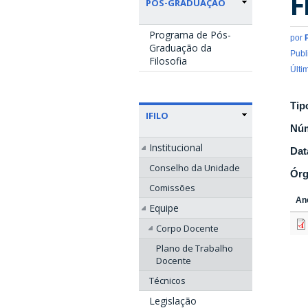
F
PÓS-GRADUAÇÃO
Programa de Pós-
por
Graduação da
Publ
Filosofia
Últi
Tip
IFILO
Nú
Institucional
Dat
Conselho da Unidade
Ór
Comissões
An
Equipe
Corpo Docente
Plano de Trabalho
Docente
Técnicos
Legislação