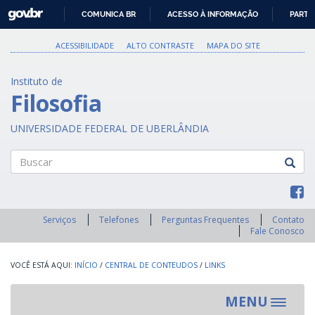
GOVBR
COMUNICA BR
ACESSO À INFORMAÇÃO
PARTI
IR
PARA
ACESSIBILIDADE
ALTO CONTRASTE
MAPA DO SITE
O
CONTEÚDO
Instituto de
Filosofia
UNIVERSIDADE FEDERAL DE UBERLÂNDIA
Buscar
Serviços
Telefones
Perguntas Frequentes
Contato
Fale Conosco
INÍCIO
/
CENTRAL DE CONTEUDOS
/
LINKS
MENU
Toggle