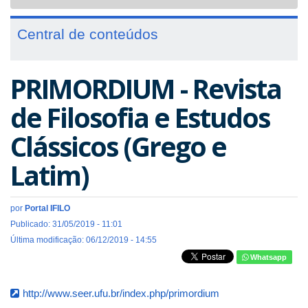
navigat
Central de conteúdos
PRIMORDIUM - Revista
de Filosofia e Estudos
Clássicos (Grego e
Latim)
por
Portal IFILO
Publicado: 31/05/2019 - 11:01
Última modificação: 06/12/2019 - 14:55
Whatsapp
http://www.seer.ufu.br/index.php/primordium