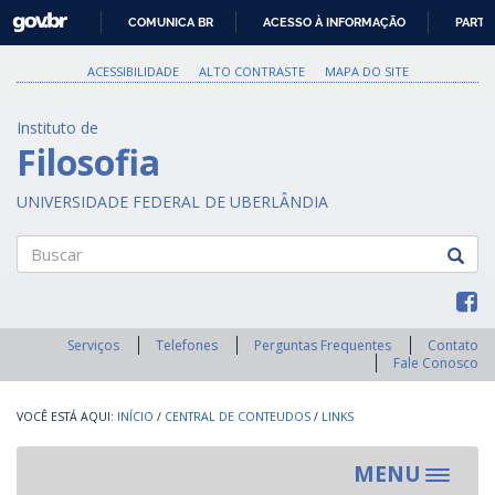
GOVBR
COMUNICA BR
ACESSO À INFORMAÇÃO
PARTI
IR
PARA
ACESSIBILIDADE
ALTO CONTRASTE
MAPA DO SITE
O
CONTEÚDO
Instituto de
Filosofia
UNIVERSIDADE FEDERAL DE UBERLÂNDIA
Buscar
Serviços
Telefones
Perguntas Frequentes
Contato
Fale Conosco
INÍCIO
/
CENTRAL DE CONTEUDOS
/
LINKS
MENU
Toggle