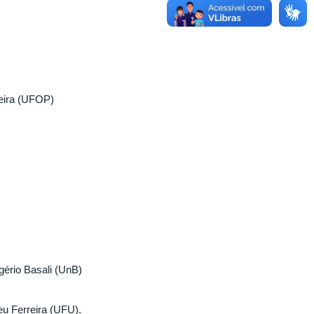
.
ieira (UFOP)
ério Basali (UnB)
u Ferreira (UFU).