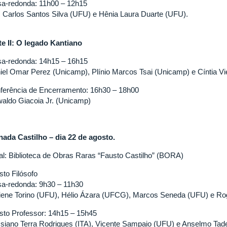
a-redonda: 11h00 – 12h15
z Carlos Santos Silva (UFU) e Hênia Laura Duarte (UFU)
te II: O legado Kantiano
a-redonda: 14h15 – 16h15
iel Omar Perez (Unicamp), Plínio Marcos Tsai (Unicamp) e Cíntia V
ferência de Encerramento: 16h30 – 18h00
aldo Giacoia Jr. (Unicamp)
nada Castilho – dia 22 de agosto.
al: Biblioteca de Obras Raras “Fausto Castilho” (BORA)
sto Filósofo
a-redonda: 9h30 – 11h30
iene Torino (UFU), Hélio Ázara (UFCG), Marcos Seneda (UFU) e Rog
sto Professor: 14h15 – 15h45
siano Terra Rodrigues (ITA), Vicente Sampaio (UFU) e Anselmo Tade