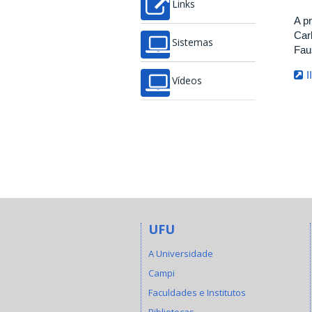
Links
A p
Car
Sistemas
Fau
I
Vídeos
UFU
A Universidade
Campi
Faculdades e Institutos
Bibliotecas