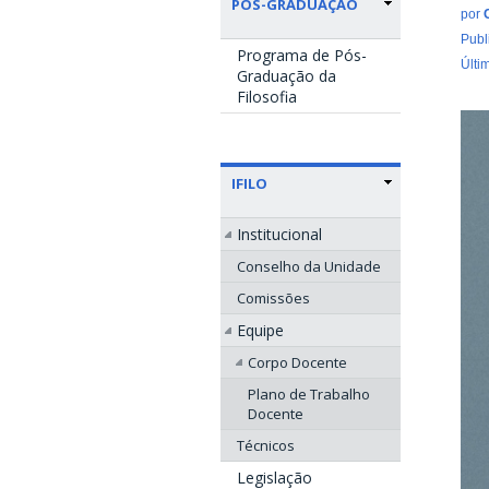
PÓS-GRADUAÇÃO
por
Publ
Programa de Pós-
Últi
Graduação da
Filosofia
IFILO
Institucional
Conselho da Unidade
Comissões
Equipe
Corpo Docente
Plano de Trabalho
Docente
Técnicos
Legislação