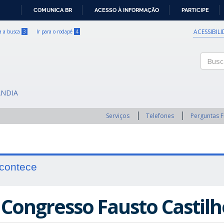
COMUNICA BR
ACESSO À INFORMAÇÃO
PARTICIPE
IR
PARA
ACESSIBIL
ra a busca
3
Ir para o rodapé
4
O
CONTEÚDO
Buscar
ÂNDIA
Serviços
Telefones
Perguntas 
contece
I Congresso Fausto Castilh