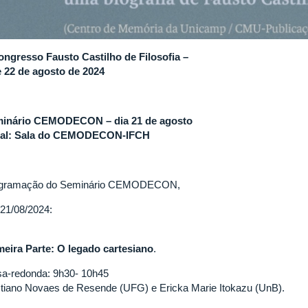
Congresso Fausto Castilho de Filosofia –
e 22 de agosto de 2024
inário CEMODECON – dia 21 de agosto
al: Sala do CEMODECON-IFCH
gramação do Seminário CEMODECON,
 21/08/2024:
meira Parte: O legado cartesiano
.
a-redonda: 9h30- 10h45
stiano Novaes de Resende (UFG) e Ericka Marie Itokazu (UnB).