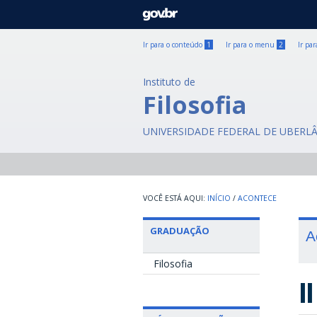
GOVBR
Ir para o conteúdo
1
Ir para o menu
2
Ir pa
Instituto de
Filosofia
UNIVERSIDADE FEDERAL DE UBERL
INÍCIO
/
ACONTECE
GRADUAÇÃO
A
Filosofia
I