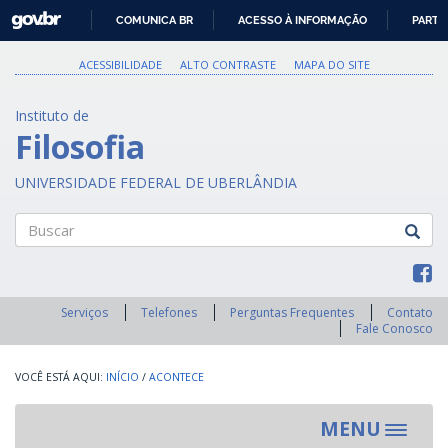
GOVBR
COMUNICA BR
ACESSO À INFORMAÇÃO
PARTI
IR
PARA
ACESSIBILIDADE
ALTO CONTRASTE
MAPA DO SITE
O
CONTEÚDO
Instituto de
Filosofia
UNIVERSIDADE FEDERAL DE UBERLÂNDIA
Buscar
Serviços
Telefones
Perguntas Frequentes
Contato
Fale Conosco
INÍCIO
/
ACONTECE
MENU
Toggle