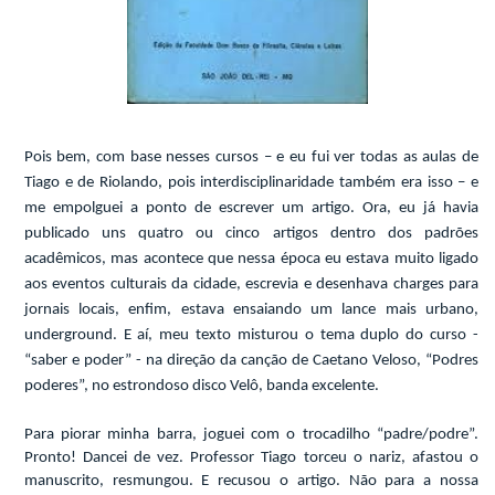
Pois bem, com base nesses cursos – e eu fui ver todas as aulas de
Tiago e de Riolando, pois interdisciplinaridade também era isso – e
me empolguei a ponto de escrever um artigo. Ora, eu já havia
publicado uns quatro ou cinco artigos dentro dos padrões
acadêmicos, mas acontece que nessa época eu estava muito ligado
aos eventos culturais da cidade, escrevia e desenhava charges para
jornais locais, enfim, estava ensaiando um lance mais urbano,
underground. E aí, meu texto misturou o tema duplo do curso -
“saber e poder” - na direção da canção de Caetano Veloso, “Podres
poderes”, no estrondoso disco Velô, banda excelente.
Para piorar minha barra, joguei com o trocadilho “padre/podre”.
Pronto! Dancei de vez. Professor Tiago torceu o nariz, afastou o
manuscrito, resmungou. E recusou o artigo. Não para a nossa