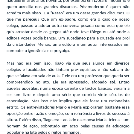
naquele final de anos noventa, por exemplo em Lyotard: moderno é
quem acredita nos grandes discursos. Pós-moderno é quem não
acredita mais nisso. E a “Razão” era um desse grandes discursos. O
que me pareceu? Que um ex-padre, como era o caso de nosso
colega, passou a adotar outra conversa pesada como essa que ele
quis arrastar desde os gregos até onde teve fôlego ou até onde a
editora Vozes podia bancar. Um sucedâneo para a cruzada em prol
da cristandade? Menos: uma editora e um autor interessados em
combater a ignorância e o preguiça.
Mas não era bem isso. Tiago via que seus alunos em diversos
colégios e faculdades não tinham pré-requisitos e não sabiam do
que se falava em sala de aula. E ele era um professor que queria ser
compreendido no ato. Ele era apressado, afobado até. Então
aquelas apostilas, numa época carente de textos básicos, vieram a
ser um livro e depois uma série que cobriria vinte séculos de
especulação. Mas isso não implica que ele fosse um racionalista
estrito. Os entrevistadores
Mário e Maria exploraram bastante essa
oposição entre razão e emoção, com referência a livros de sucesso à
altura. E além disso, Tiago era – ao lado da esposa Maria Helena – um
homem de ação, sobretudo em ação pelas causas da educação
popular e na luta pelos direitos humanos.