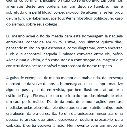
eletrônico ao final. E incluirei o título do referido livro também nos
arremates deste que poderia ser um discurso fúnebre, mas é
sobretudo um perfil filosófico-pedagógico. Se alguém aí se lembrou
de um livro de Habermas, acertou: Perfis filosófico-políticos, no caso
do alemão, sobre seus colegas.
Eu mesmo achei o fio da meada para esta homenagem lá naquela
entrevista, concedida em 1996. Estive, nos últimos quinze dias,
pensando muito no que escreveria, como diagramar, como encerrar.
E eis que encontrei, naquela iluminada conversa entre ele, Mário
Alves e Maria Vieira, o fio condutor e a confirmação da imagem que
construí dessa pessoa notável e merecedora de nosso respeito.
À guisa de exemplo – de minha memória e, mais ainda, da presença
marcante e da verve de nosso homenageado – eu sempre mantive
algumas passagens da entrevista, que bem ilustram a atitude e o
estilo de Tiago. Ele era, mesmo que fora do eixo das bienais de arte,
um cara performático. Diante da onda de comunicações remotas,
mediadas pelas eletrônica, ele disse que era um sujeito antigo, pois
era alguém da era da escrita. Se um dia quisessem encontrar uma
pessoa jurássica, que ainda escrevesse, podiam procurá-lo para
exibição. E curtia escrever à mão. Num evento com um grupo de