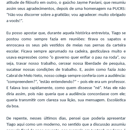
atitude de filósofo em outro, o gaúcho Jayme Paviani, que resumiu
assim seus agradecimentos, depois de
uma
homenagem na PUCRS:
“Não vou discorrer sobre a gratidão; vou agradecer: muito obrigado
a vocês!”.
Eu posso apostar que, durante aquela histórica entrevista, Tiago se
postou como sempre fazia em reuniões: tirava os sapatos e
enroscava os seus pés vestidos de meias nas pernas da carteira
escolar. Ficava sempre aprumado na cadeira, gesticulava muito e
usava expressões como “o governo quer enfiar o pau na roda”, ou
seja, travar nosso trabalho, cercear nossa liberdade de pesquisa,
sucatear nossas condições de trabalho. E, assim como fazia João
Cabral de Melo Neto, nosso colega sempre conferia com a audiência:
“compreendem?”, “estão entendendo?” – pois ele era um professor.
E falava isso rapidamente, como quem dissesse “né”. Mas ele não
diria assim, pois não queria que a audiência concordasse com ele;
queria transmitir com clareza sua lição, sua mensagem. Escolástica
da boa.
De repente, nesses últimos dias, pensei que poderia apresentar
Tiago aqui como um moderno, no sentido que a discussão assumiu