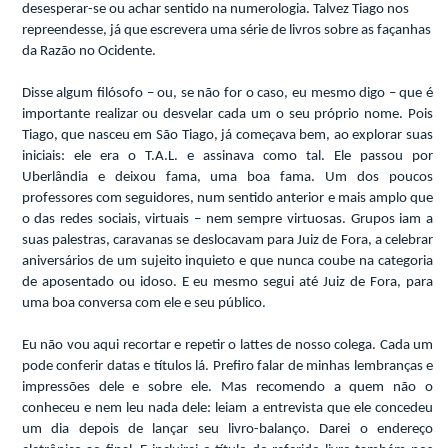
desesperar-se ou achar sentido na numerologia. Talvez Tiago nos
repreendesse, já que escrevera uma série de livros sobre as façanhas
da Razão no Ocidente.
Disse algum filósofo – ou, se não for o caso, eu mesmo digo – que é
importante realizar ou desvelar cada um o seu próprio nome. Pois
Tiago, que nasceu em São Tiago, já começava bem, ao explorar suas
iniciais: ele era o T.A.L. e assinava como tal. Ele passou por
Uberlândia e deixou fama, uma boa fama. Um dos poucos
professores com seguidores, num sentido anterior e mais amplo que
o das redes sociais, virtuais – nem sempre virtuosas. Grupos iam a
suas palestras, caravanas se deslocavam para Juiz de Fora, a celebrar
aniversários de um sujeito inquieto e que nunca coube na categoria
de aposentado ou idoso. E eu mesmo segui até Juiz de Fora, para
uma boa conversa com ele e seu público.
Eu não vou aqui recortar e repetir o lattes de nosso colega. Cada um
pode conferir datas e títulos lá. Prefiro falar de minhas lembranças e
impressões dele e sobre ele. Mas recomendo a quem não o
conheceu e nem leu nada dele: leiam a entrevista que ele concedeu
um dia depois de lançar seu livro-balanço. Darei o endereço