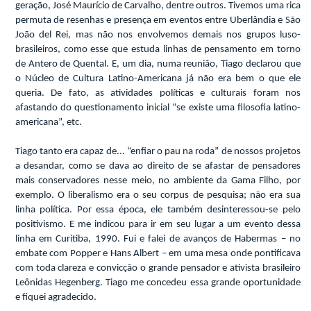
geração, José Maurício de Carvalho, dentre outros. Tivemos uma rica
permuta de resenhas e presença em eventos entre Uberlândia e São
João del Rei, mas não nos envolvemos demais nos grupos luso-
brasileiros, como esse que estuda linhas de pensamento em torno
de Antero de Quental. E, um dia, numa reunião, Tiago declarou que
o Núcleo de Cultura Latino-Americana já não era bem o que ele
queria. De fato, as atividades políticas e culturais foram nos
afastando do questionamento inicial “se existe uma filosofia latino-
americana”, etc.
Tiago tanto era capaz de... “enfiar o pau na roda” de nossos projetos
a desandar, como se dava ao direito de se afastar de pensadores
mais conservadores nesse meio, no ambiente da Gama Filho, por
exemplo. O liberalismo era o seu corpus de pesquisa; não era sua
linha política. Por essa época, ele também desinteressou-se pelo
positivismo. E me indicou para ir em seu lugar a um evento dessa
linha em Curitiba, 1990. Fui e falei de avanços de Habermas – no
embate com Popper e Hans Albert – em uma mesa onde pontificava
com toda clareza e convicção o grande pensador e ativista brasileiro
Leônidas Hegenberg. Tiago me concedeu essa grande oportunidade
e fiquei agradecido.