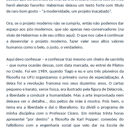
herói alemão favorito: Habermas deixou um texto forte com título
de raro bom gosto – “a modernidade, um projeto inacabado”.
Ora, se o projeto moderno não se cumpriu, então não podemos dar
espaço aos pós-modernos, que são apenas neo-conservadores (na
visão de Habermas e de seu crítico aqui). O que nos cabe é continuar
a desenrolar o projeto moderno, fazer valer seus altos valores
humanos como o belo, o justo, o verdadeiro.
Aqui devo confessar – e confessar traz mesmo um cheiro de sacristia
– que numa ocasião dessas, com data marcada, eu entrei de Pilatos
no Credo. Foi em 1989, quando Tiago e eu e uns três pioneiros da
filosofia na UFU organizamos o primeiro curso de especialização. A
deixa foi a revolução francesa nos seus duzentos anos. O cartaz
pequeno e barato, xerox fosca, era ilustrado pela figura de Delacroix,
a liberdade a conduzir a humanidade. Mas a arte improvisada nem
deixava ver o detalhe... dos peitos de mãe à mostra. Pois bem, o
tema era a liberdade e daí o liberalismo. Eu dividi o programa de
minha disciplina com o Professor Cícero. Em minhas trinta horas
apresentei “por dentro” a filosofia de Karl Popper: conexões do
falibilismo com a engenharia social que veio dar na Escola de