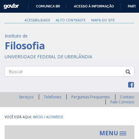
GOVBR
COMUNICA BR
ACESSO À INFORMAÇÃO
PARTI
IR
PARA
ACESSIBILIDADE
ALTO CONTRASTE
MAPA DO SITE
O
CONTEÚDO
Instituto de
Filosofia
UNIVERSIDADE FEDERAL DE UBERLÂNDIA
Buscar
Serviços
Telefones
Perguntas Frequentes
Contato
Fale Conosco
INÍCIO
/
ACONTECE
MENU
Toggle