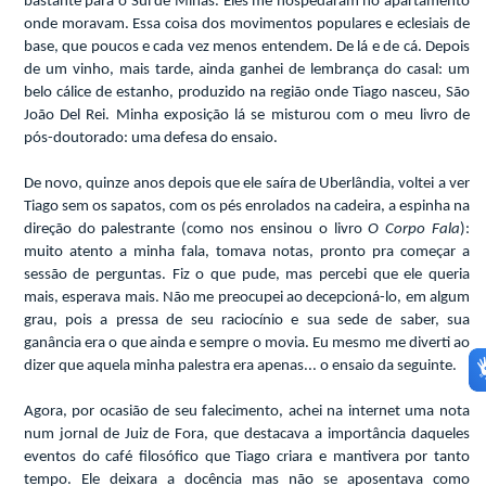
bastante para o Sul de Minas. Eles me hospedaram no apartamento
onde moravam. Essa coisa dos movimentos populares e eclesiais de
base, que poucos e cada vez menos entendem. De lá e de cá. Depois
de um vinho, mais tarde, ainda ganhei de lembrança do casal: um
belo cálice de estanho, produzido na região onde Tiago nasceu, São
João Del Rei. Minha exposição lá se misturou com o meu livro de
pós-doutorado: uma defesa do ensaio.
De novo, quinze anos depois que ele saíra de Uberlândia, voltei a ver
Tiago sem os sapatos, com os pés enrolados na cadeira, a espinha na
direção do palestrante (como nos ensinou o livro
O Corpo Fala
):
muito atento a minha fala, tomava notas, pronto pra começar a
sessão de perguntas. Fiz o que pude, mas percebi que ele queria
mais, esperava mais. Não me preocupei ao decepcioná-lo, em algum
grau, pois a pressa de seu raciocínio e sua sede de saber, sua
ganância era o que ainda e sempre o movia. Eu mesmo me diverti ao
dizer que aquela minha palestra era apenas... o ensaio da seguinte.
Agora, por ocasião de seu falecimento, achei na internet uma nota
num jornal de Juiz de Fora, que destacava a importância daqueles
eventos do café filosófico que Tiago criara e mantivera por tanto
tempo. Ele deixara a docência mas não se aposentava como