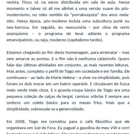
revista. Ficou só na xerox distribuída em sala de aula. Nesse
momento e talvez só ali me alinhei a uma versão suave do pós-
modernismo, no reles sentido da “porralouquice” dos anos meia-
oito. Nessa época, pós-modeno incluía uma subcultura punk ou
neo-barroca. Em seguida, eu reassumiria – por cima de certo
anarquismo – o programa de levar adiante o programa
emancipatório, ou seja, moderno (capitalismo tardio).
Estamos chegando ao fim desta homenagem, para arrematar – mas
sem amarrar as pontas. E o fim não é nenhuma catástrofe. Quero
falar das últimas atividades em conjunto, as mais recentes leituras.
Mas antes, completo o perfil de Tiago em sociedade e em família. Ele
continuava – ao lado de Maria Helena – a viver na simplicidade, pois
foram os dois morar em um bairro operário. E circulavam de fusca
meio verde meio cinza. E o guarda-roupa básico de Tiago era uma
pequena coleção de calças de tergal, camisas sóbrias E sempre aos
ombros um colete básico para os meses frios. Mais que a
simplicidade, sobressaía-se a generosidade.
Em 2008, Tiago me convidou para o café filosófico que ele
organizava em Juiz de Fora. Eu paguei a gasolina de meu VW e corri