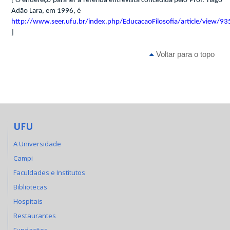
[ O endereço para ler a referida entrevista concedida pelo Prof. Tiago
Adão Lara, em 1996, é
http://www.seer.ufu.br/index.php/EducacaoFilosofia/article/view/9
]
Voltar para o topo
UFU
A Universidade
Campi
Faculdades e Institutos
Bibliotecas
Hospitais
Restaurantes