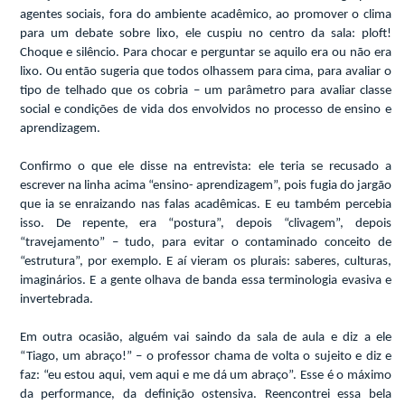
agentes sociais, fora do ambiente acadêmico, ao promover o clima
para um debate sobre lixo, ele cuspiu no centro da sala: ploft!
Choque e silêncio. Para chocar e perguntar se aquilo era ou não era
lixo. Ou então sugeria que todos olhassem para cima, para avaliar o
tipo de telhado que os cobria – um parâmetro para avaliar classe
social e condições de vida dos envolvidos no processo de ensino e
aprendizagem.
Confirmo o que ele disse na entrevista: ele teria se recusado a
escrever na linha acima “ensino- aprendizagem”, pois fugia do jargão
que ia se enraizando nas falas acadêmicas. E eu também percebia
isso. De repente, era “postura”, depois “clivagem”, depois
“travejamento” – tudo, para evitar o contaminado conceito de
“estrutura”, por exemplo. E aí vieram os plurais: saberes, culturas,
imaginários. E a gente olhava de banda essa terminologia evasiva e
invertebrada.
Em outra ocasião, alguém vai saindo da sala de aula e diz a ele
“Tiago, um abraço!” – o professor chama de volta o sujeito e diz e
faz: “eu estou aqui, vem aqui e me dá um abraço”. Esse é o máximo
da performance, da definição ostensiva. Reencontrei essa bela