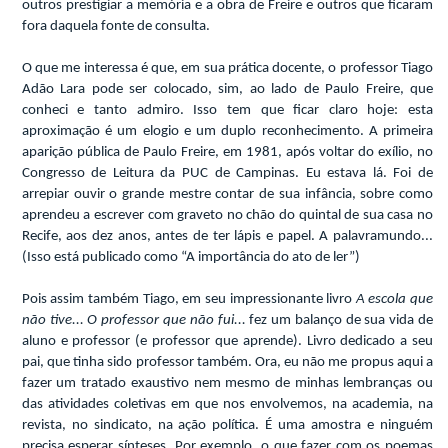
outros prestigiar a memória e a obra de Freire e outros que ficaram
fora daquela fonte de consulta.
O que me interessa é que, em sua prática docente, o professor Tiago
Adão Lara pode ser colocado, sim, ao lado de Paulo Freire, que
conheci e tanto admiro. Isso tem que ficar claro hoje: esta
aproximação é um elogio e um duplo reconhecimento. A primeira
aparição pública de Paulo Freire, em 1981, após voltar do exílio, no
Congresso de Leitura da PUC de Campinas. Eu estava lá. Foi de
arrepiar ouvir o grande mestre contar de sua infância, sobre como
aprendeu a escrever com graveto no chão do quintal de sua casa no
Recife, aos dez anos, antes de ter lápis e papel. A palavramundo...
(Isso está publicado como “A importância do ato de ler”)
Pois assim também Tiago, em seu impressionante livro
A escola que
não tive... O professor que não fui...
fez um balanço de sua vida de
aluno e professor (e professor que aprende). Livro dedicado a seu
pai, que tinha sido professor também. Ora, eu não me propus aqui a
fazer um tratado exaustivo nem mesmo de minhas lembranças ou
das atividades coletivas em que nos envolvemos, na academia, na
revista, no sindicato, na ação política. É uma amostra e ninguém
precisa esperar sínteses. Por exemplo, o que fazer com os poemas