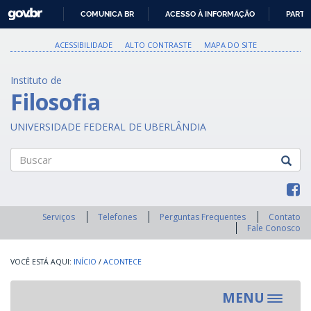
GOVBR
COMUNICA BR
ACESSO À INFORMAÇÃO
PARTI
IR
PARA
ACESSIBILIDADE
ALTO CONTRASTE
MAPA DO SITE
O
CONTEÚDO
Instituto de
Filosofia
UNIVERSIDADE FEDERAL DE UBERLÂNDIA
Buscar
Serviços
Telefones
Perguntas Frequentes
Contato
Fale Conosco
INÍCIO
/
ACONTECE
MENU
Toggle