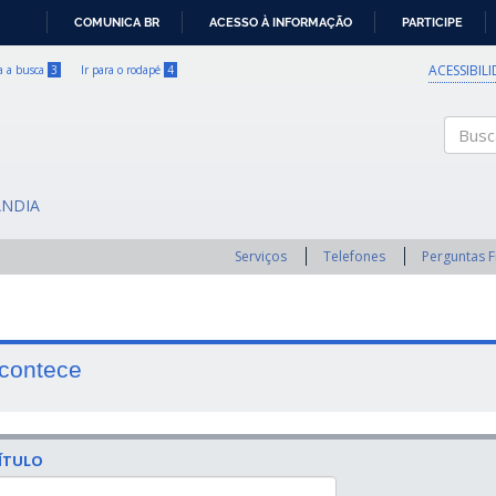
COMUNICA BR
ACESSO À INFORMAÇÃO
PARTICIPE
IR
PARA
ACESSIBIL
ra a busca
3
Ir para o rodapé
4
O
CONTEÚDO
Buscar
ÂNDIA
Serviços
Telefones
Perguntas 
contece
ÍTULO