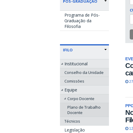
PÓS-GRADUAÇÃO
C
Programa de Pós-
Graduação da
Filosofia
IFILO
EV
Institucional
Co
ca
Conselho da Unidade
Comissões
27
Equipe
Corpo Docente
PPG
Plano de Trabalho
No
Docente
Fi
Técnicos
12
Legislação