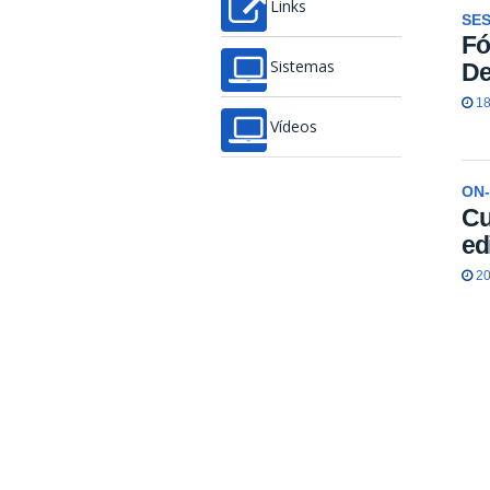
Links
SES
Fó
De
Sistemas
18
Vídeos
ON-
Cu
ed
20