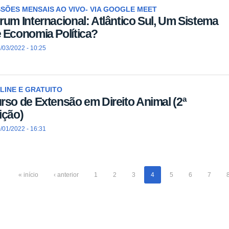
SÕES MENSAIS AO VIVO- VIA GOOGLE MEET
rum Internacional: Atlântico Sul, Um Sistema
 Economia Política?
/03/2022 - 10:25
LINE E GRATUITO
rso de Extensão em Direito Animal (2ª
ição)
/01/2022 - 16:31
« início
‹ anterior
1
2
3
4
5
6
7