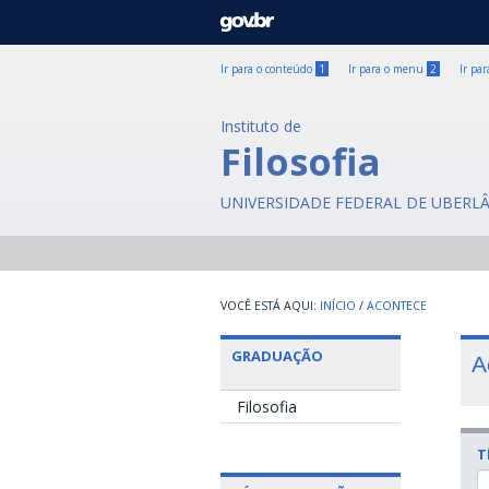
GOVBR
Ir para o conteúdo
1
Ir para o menu
2
Ir pa
Instituto de
Filosofia
UNIVERSIDADE FEDERAL DE UBERL
INÍCIO
/
ACONTECE
GRADUAÇÃO
A
Filosofia
T